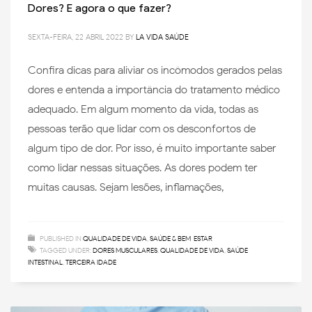
Dores? E agora o que fazer?
SEXTA-FEIRA, 22 ABRIL 2022
BY
LA VIDA SAÚDE
Confira dicas para aliviar os incômodos gerados pelas
dores e entenda a importância do tratamento médico
adequado. Em algum momento da vida, todas as
pessoas terão que lidar com os desconfortos de
algum tipo de dor. Por isso, é muito importante saber
como lidar nessas situações. As dores podem ter
muitas causas. Sejam lesões, inflamações,
PUBLISHED IN
QUALIDADE DE VIDA
,
SAÚDE & BEM-ESTAR
TAGGED UNDER:
DORES MUSCULARES
,
QUALIDADE DE VIDA
,
SAÚDE
INTESTINAL
,
TERCEIRA IDADE